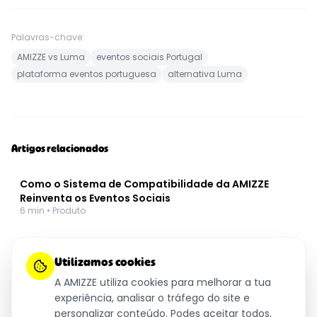
Palavras-chave:
AMIZZE vs Luma
eventos sociais Portugal
plataforma eventos portuguesa
alternativa Luma
Artigos relacionados
Como o Sistema de Compatibilidade da AMIZZE
Reinventa os Eventos Sociais
6
min •
Produto
Porque a AMIZZE é a Melhor Alternativa ao Meetup
Utilizamos cookies
em Portugal
7
min •
Comparação
A AMIZZE utiliza cookies para melhorar a tua
experiência, analisar o tráfego do site e
personalizar conteúdo. Podes aceitar todos,
Eventos Sociais em Lisboa: Como Conhecer Pessoas